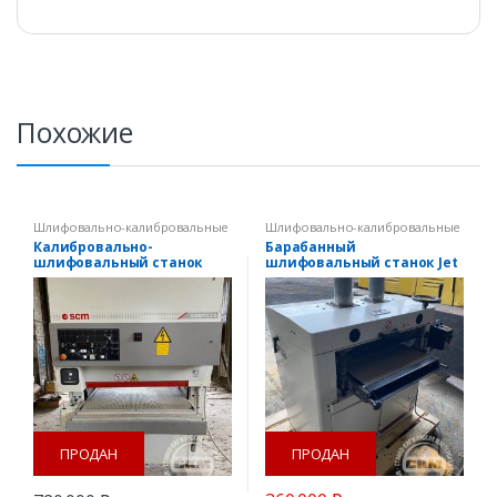
Похожие
Шлифовально-калибровальные
Шлифовально-калибровальные
станки
станки
,
Шлифовальные станки
Калибровально-
Барабанный
шлифовальный станок
шлифовальный станок Jet
SANDYA 3S RCS 95
DDS 225 б/у
ПРОДАН
ПРОДАН