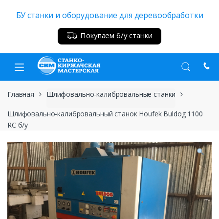
Skip
Skip
БУ станки и оборудование для деревообработки
to
to
navigation
content
Покупаем б/у станки
Главная
Шлифовально-калибровальные станки
Шлифовально-калибровальный станок Houfek Buldog 1100
RC б/у