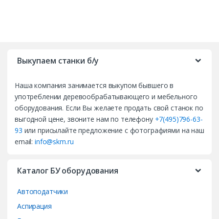
B
r
Выкупаем станки б/у
a
Наша компания занимается выкупом бывшего в
n
употреблении деревообрабатывающего и мебельного
d
оборудования. Если Вы желаете продать свой станок по
выгодной цене, звоните нам по телефону
+7(495)796-63-
s
93
или присылайте предложение с фотографиями на наш
email:
info@skm.ru
C
a
Каталог БУ оборудования
r
Автоподатчики
o
Аспирация