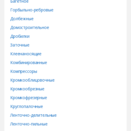
Багетное
u
Горбыльно-ребровые
s
Долбежные
e
Домостроительное
Дробилки
l
Заточные
Клеенаносящие
Комбинированные
Компрессоры
Кромкооблицовочные
Кромкообрезные
Кромкофрезерные
Круглопалочные
Ленточно-делительные
Ленточно-пильные