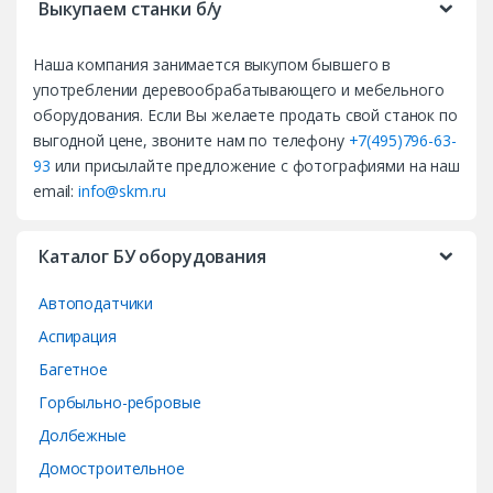
Выкупаем станки б/у
a
Наша компания занимается выкупом бывшего в
n
употреблении деревообрабатывающего и мебельного
d
оборудования. Если Вы желаете продать свой станок по
выгодной цене, звоните нам по телефону
+7(495)796-63-
s
93
или присылайте предложение с фотографиями на наш
email:
info@skm.ru
C
a
Каталог БУ оборудования
r
Автоподатчики
o
Аспирация
Багетное
u
Горбыльно-ребровые
s
Долбежные
e
Домостроительное