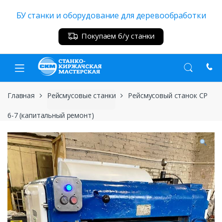
Skip
Skip
БУ станки и оборудование для деревообработки
to
to
navigation
content
Покупаем б/у станки
Главная
Рейсмусовые станки
Рейсмусовый станок СР
6-7 (капитальный ремонт)