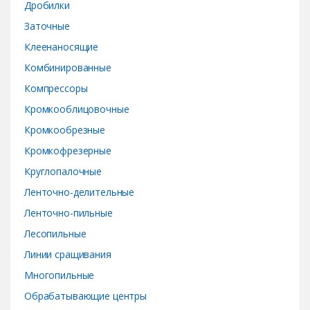
Дробилки
l
Заточные
Клеенаносящие
Комбинированные
Компрессоры
Кромкооблицовочные
Кромкообрезные
Кромкофрезерные
Круглопалочные
Ленточно-делительные
Ленточно-пильные
Лесопильные
Линии сращивания
Многопильные
Обрабатывающие центры