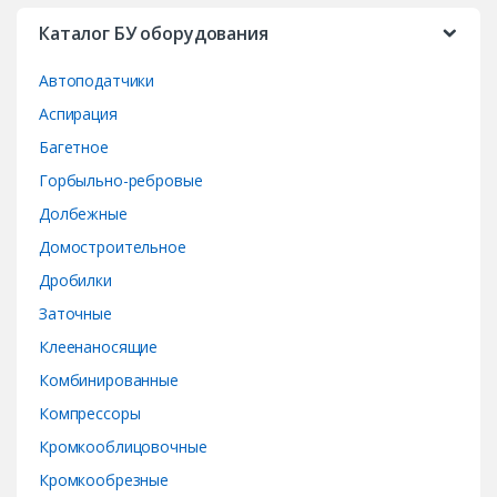
a
Каталог БУ оборудования
r
Автоподатчики
o
Аспирация
Багетное
u
Горбыльно-ребровые
s
Долбежные
e
Домостроительное
Дробилки
l
Заточные
Клеенаносящие
Комбинированные
Компрессоры
Кромкооблицовочные
Кромкообрезные