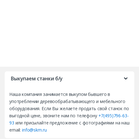
B
r
Выкупаем станки б/у
a
Наша компания занимается выкупом бывшего в
n
употреблении деревообрабатывающего и мебельного
d
оборудования. Если Вы желаете продать свой станок по
выгодной цене, звоните нам по телефону
+7(495)796-63-
s
93
или присылайте предложение с фотографиями на наш
email:
info@skm.ru
C