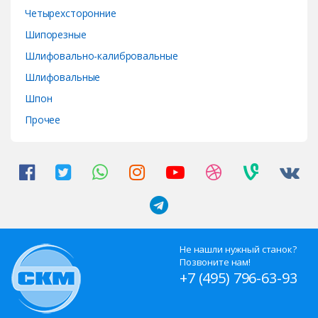
Четырехсторонние
Шипорезные
Шлифовально-калибровальные
Шлифовальные
Шпон
Прочее
Не нашли нужный станок?
Позвоните нам!
+7 (495) 796-63-93