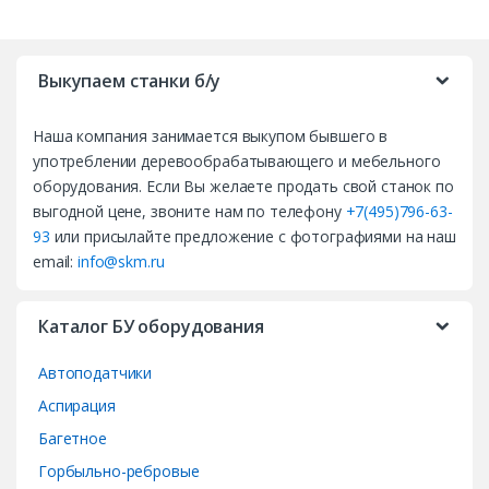
B
r
Выкупаем станки б/у
a
Наша компания занимается выкупом бывшего в
n
употреблении деревообрабатывающего и мебельного
d
оборудования. Если Вы желаете продать свой станок по
выгодной цене, звоните нам по телефону
+7(495)796-63-
s
93
или присылайте предложение с фотографиями на наш
email:
info@skm.ru
C
a
Каталог БУ оборудования
r
Автоподатчики
o
Аспирация
Багетное
u
Горбыльно-ребровые