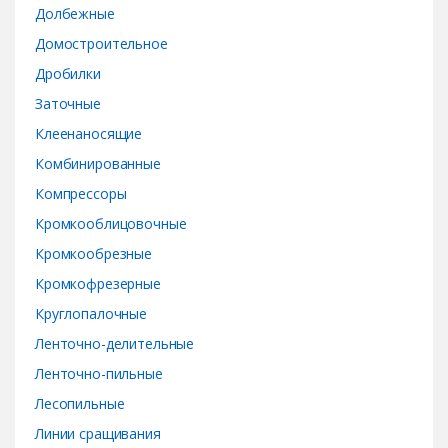
s
Долбежные
e
Домостроительное
Дробилки
l
Заточные
Клеенаносящие
Комбинированные
Компрессоры
Кромкооблицовочные
Кромкообрезные
Кромкофрезерные
Круглопалочные
Ленточно-делительные
Ленточно-пильные
Лесопильные
Линии сращивания