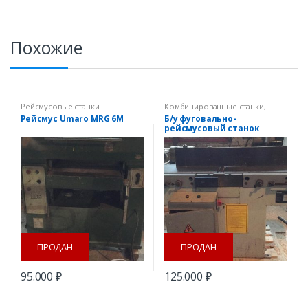
Похожие
Рейсмусовые станки
Комбинированные станки
,
Рейсмусовые станки
,
Рейсмус Umaro MRG 6M
Б/у фуговально-
Фуговальные станки
рейсмусовый станок
Hermes A 410
ПРОДАН
ПРОДАН
95.000
₽
125.000
₽