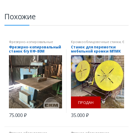
Похожие
Фрезерно-копировальные
Кромкооблицовочные станки
,
станки
,
Ѳ прочее оборудование
прочее оборудование
Фрезерно-копировальный
Станок для перемотки
станок б/у КФ-80М
мебельной кромки МПМК
0,8РК
ПРОДАН
75.000
₽
35.000
₽
Ѳ прочее оборудование
Ѳ прочее оборудование