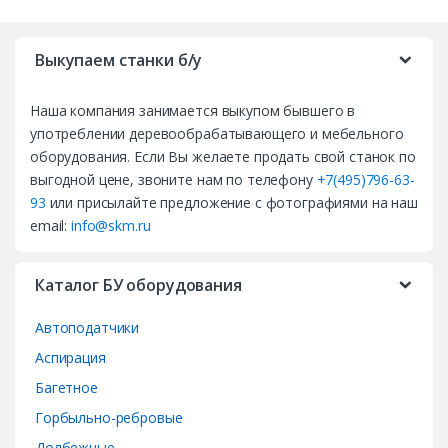
B
r
Выкупаем станки б/у
a
Наша компания занимается выкупом бывшего в
n
употреблении деревообрабатывающего и мебельного
d
оборудования. Если Вы желаете продать свой станок по
выгодной цене, звоните нам по телефону
+7(495)796-63-
s
93
или присылайте предложение с фотографиями на наш
email:
info@skm.ru
C
a
Каталог БУ оборудования
r
Автоподатчики
o
Аспирация
Багетное
u
Горбыльно-ребровые
s
Долбежные