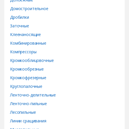
e
Домостроительное
Дробилки
l
Заточные
Клеенаносящие
Комбинированные
Компрессоры
Кромкооблицовочные
Кромкообрезные
Кромкофрезерные
Круглопалочные
Ленточно-делительные
Ленточно-пильные
Лесопильные
Линии сращивания