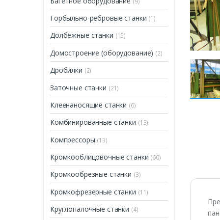
Багетное оборудование
(9)
Горбыльно-ребровые станки
(1)
Долбёжные станки
(15)
Домостроение (оборудование)
(2)
Дробилки
(2)
Заточные станки
(21)
Клеенаносящие станки
(6)
Комбинированные станки
(13)
Компрессоры
(13)
Кромкооблицовочные станки
(60)
Кромкообрезные станки
(3)
Кромкофрезерные станки
(11)
Пре
Круглопалочные станки
(4)
пан