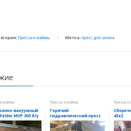
тегория:
Прессы и ваймы
Метка:
пресс для шпона
жие
 и ваймы
Прессы и ваймы
Прессы и
ранно-вакуумный
Горячий
Сбороч
Felder MVP 300 б/у
гидравлический пресс
45х2
MH3848Ax100 (1) б/у