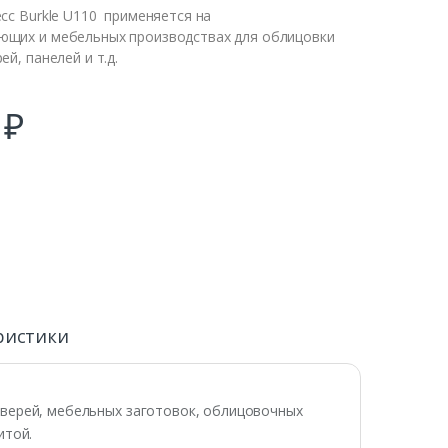
сс Burkle U110 применяется на
щих и мебельных производствах для облицовки
й, панелей и т.д.
0
₽
ристики
дверей, мебельных заготовок, облицовочных
итой.