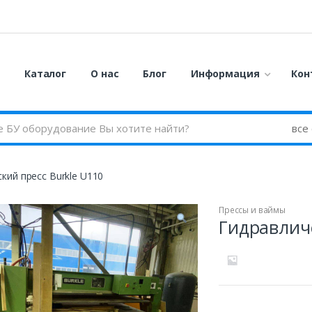
я
Каталог
О нас
Блог
Информация
Кон
кий пресс Burkle U110
Прессы и ваймы
Гидравличе