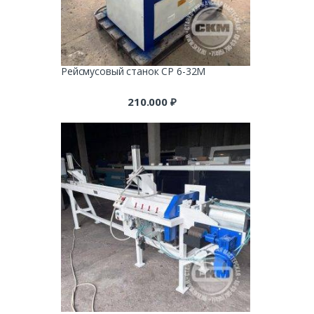
Рейсмусовый станок СР 6-32М
210.000
₽