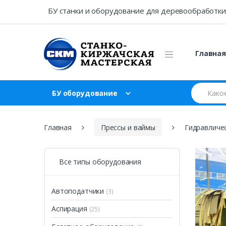
Skip
Skip
БУ станки и оборудование для деревообработки
to
to
navigation
content
Главна
Search
БУ оборудование
for:
Главная
Прессы и ваймы
Гидравличес
Все типы оборудования
Автоподатчики
(3)
Аспирация
(25)