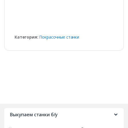
Категория:
Покрасочные станки
B
r
Выкупаем станки б/у
a