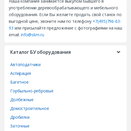
Наша компания занимается выкупом бывшего в
n
употреблении деревообрабатывающего и мебельного
d
оборудования. Если Вы желаете продать свой станок по
выгодной цене, звоните нам по телефону
+7(495)796-63-
s
93
или присылайте предложение с фотографиями на наш
email:
info@skm.ru
C
a
Каталог БУ оборудования
r
Автоподатчики
o
Аспирация
Багетное
u
Горбыльно-ребровые
s
Долбежные
e
Домостроительное
Дробилки
l
Заточные