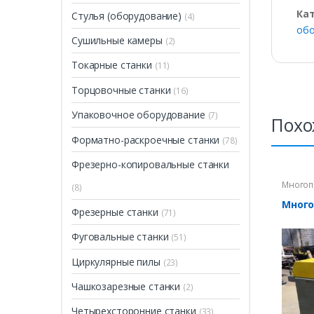
Ка
Стулья (оборудование)
(4)
обо
Сушильные камеры
(2)
Токарные станки
(11)
Торцовочные станки
(16)
Упаковочное оборудование
(7)
Похо
Форматно-раскроечные станки
(78)
Фрезерно-копировальные станки
Многоп
(8)
Много
Фрезерные станки
(71)
Фуговальные станки
(51)
Циркулярные пилы
(23)
Чашкозарезные станки
(2)
Четырехсторонние станки
(33)