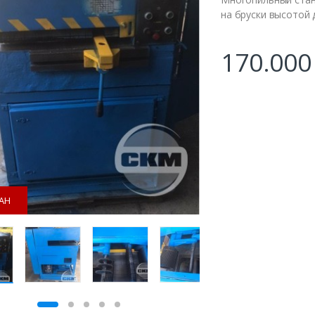
на бруски высотой 
170.00
АН