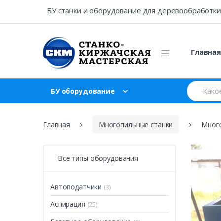
Skip
Skip
БУ станки и оборудование для деревообработки
to
to
navigation
content
Главна
Search
БУ оборудование
for:
Главная
Многопильные станки
Много
Все типы оборудования
Автоподатчики
(3)
Аспирация
(25)