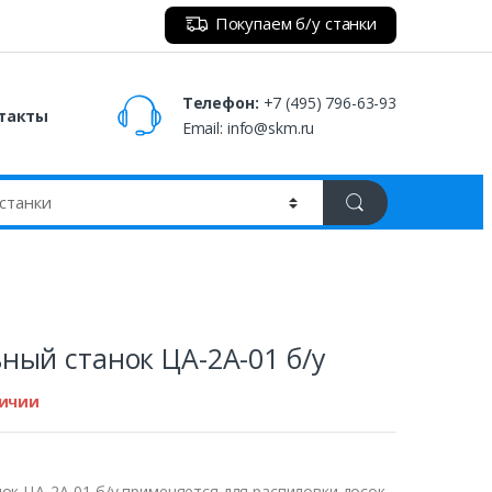
Покупаем б/у станки
Телефон:
+7 (495) 796-63-93
такты
Email:
info@skm.ru
ный станок ЦА-2А-01 б/у
личии
ок ЦА-2А-01 б/у применяется для распиловки досок