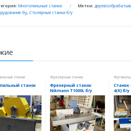
тегория:
Многопильные станки
Метки:
деревообрабатыв
рудование бу
,
Столярные станки б/у
жие
ильные станки
Фрезерные станки
Фуговаль
пильный станок
Фрезерный станок
Станок
Nikmann T1000L б/у
4(К) б/у