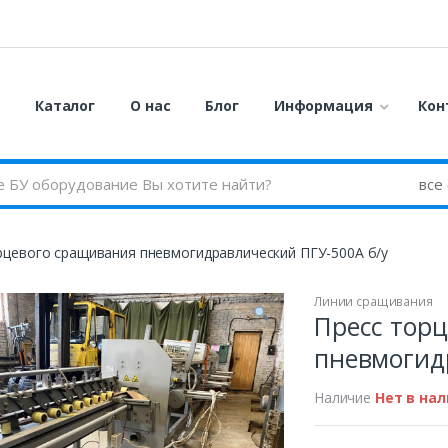
я
Каталог
О нас
Блог
Информация
Кон
рцевого сращивания пневмогидравлический ПГУ-500А б/у
Линии сращивания
Пресс тор
пневмогид
Наличие
Нет в на