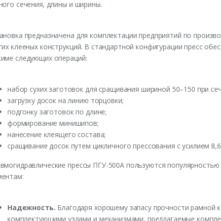
ного сечения, длины и ширины.
ановка предназначена для комплектации предприятий по произво
гих клееных конструкций. В стандартной конфигурации пресс об
име следующих операций:
набор сухих заготовок для сращивания шириной 50–150 при сеч
загрузку досок на линию торцовки;
подгонку заготовок по длине;
формирование минишипов;
нанесение клеящего состава;
сращивание досок путем цикличного прессования с усилием 8,6 
вмогидравлические прессы ПГУ-500А пользуются популярность
ентам:
Надежность.
Благодаря хорошему запасу прочности рамной к
комплектующими узлами и механизмами, предлагаемые компле