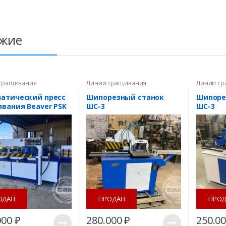
жие
сращивания
Линии сращивания
Линии с
Шипорезн
атический пресс
Шипорезный станок
Шипоре
вания Beaver PSK
ШС-3
ШС-3
ОДАН
ПРОДАН
ПРОД
000
₽
280.000
₽
250.0