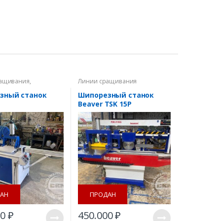
ращивания
,
Линии сращивания
ые станки
зный станок
Шипорезный станок
Beaver TSK 15P
АН
ПРОДАН
00
₽
450.000
₽