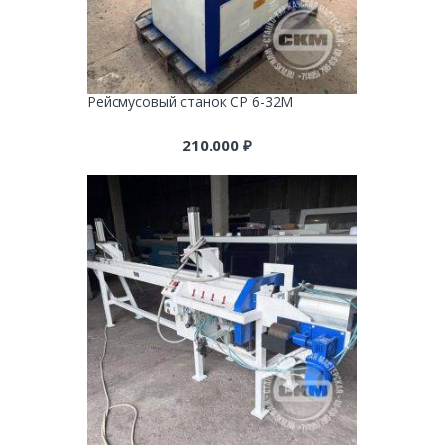
Рейсмусовый станок СР 6-32М
210.000
₽