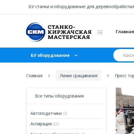
Skip
Skip
БУ станки и оборудование для деревообработки
to
to
navigation
content
Главна
Search
БУ оборудование
for:
Главная
Линии сращивания
Пресс то
Все типы оборудования
Автоподатчики
(3)
Аспирация
(25)