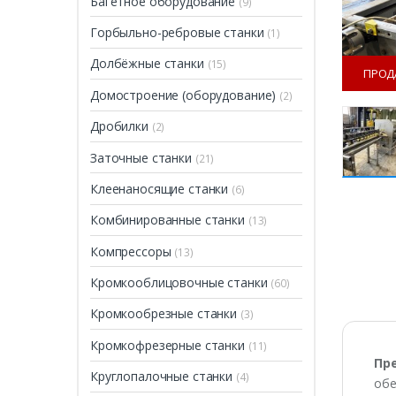
Багетное оборудование
(9)
Горбыльно-ребровые станки
(1)
Долбёжные станки
(15)
ПРОД
Домостроение (оборудование)
(2)
Дробилки
(2)
Заточные станки
(21)
Клеенаносящие станки
(6)
Комбинированные станки
(13)
ПРОДАН
Компрессоры
(13)
Кромкооблицовочные станки
(60)
Кромкообрезные станки
(3)
Кромкофрезерные станки
(11)
Пр
Круглопалочные станки
(4)
обе