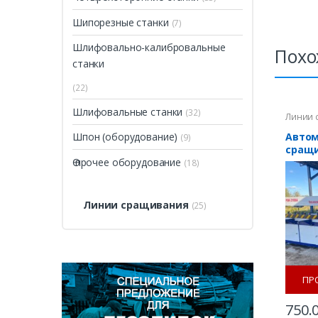
Шипорезные станки
(7)
Шлифовально-калибровальные
Похо
станки
(22)
Шлифовальные станки
(32)
Линии 
Автом
Шпон (оборудование)
(9)
сращи
3100A
Ѳ прочее оборудование
(18)
Линии сращивания
(25)
ПР
750.