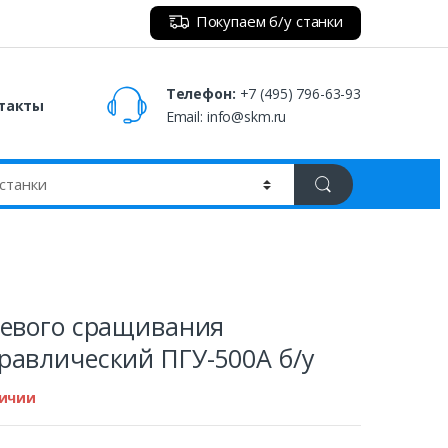
Покупаем б/у станки
Телефон:
+7 (495) 796-63-93
такты
Email:
info@skm.ru
цевого сращивания
равлический ПГУ-500А б/у
личии