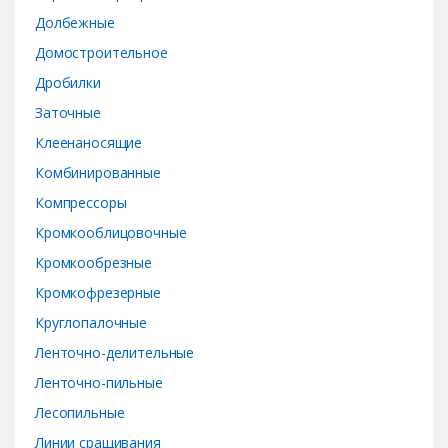
s
Долбежные
e
Домостроительное
Дробилки
l
Заточные
Клеенаносящие
Комбинированные
Компрессоры
Кромкооблицовочные
Кромкообрезные
Кромкофрезерные
Круглопалочные
Ленточно-делительные
Ленточно-пильные
Лесопильные
Линии сращивания