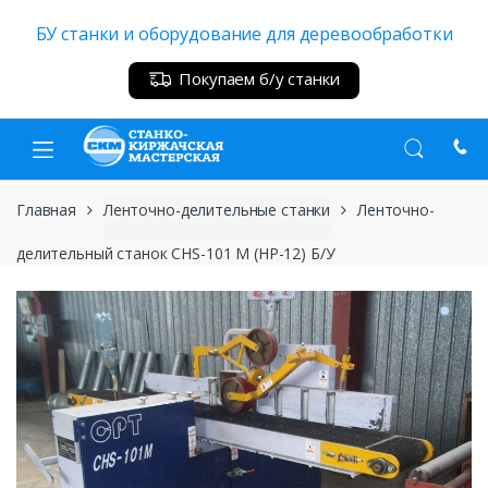
Skip
Skip
БУ станки и оборудование для деревообработки
to
to
navigation
content
Покупаем б/у станки
Главная
Ленточно-делительные станки
Ленточно-
делительный станок CHS-101 M (HP-12) Б/У