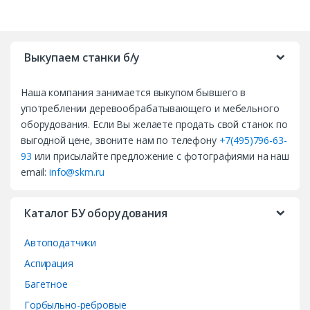
B
r
Выкупаем станки б/у
a
Наша компания занимается выкупом бывшего в
n
употреблении деревообрабатывающего и мебельного
d
оборудования. Если Вы желаете продать свой станок по
выгодной цене, звоните нам по телефону
+7(495)796-63-
s
93
или присылайте предложение с фотографиями на наш
email:
info@skm.ru
C
a
Каталог БУ оборудования
r
Автоподатчики
o
Аспирация
Багетное
u
Горбыльно-ребровые