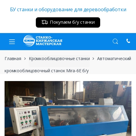
Skip
Skip
БУ станки и оборудование для деревообработки
to
to
navigation
content
Покупаем б/у станки
Главная
Кромкооблицовочные станки
Автоматический
кромкооблицовочный станок Mira-6E б/у