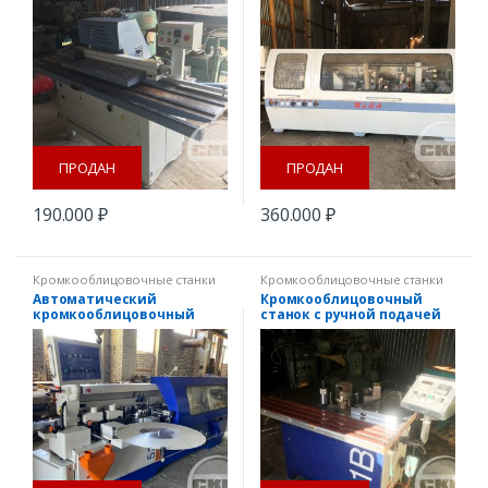
ПРОДАН
ПРОДАН
190.000
₽
360.000
₽
Кромкооблицовочные станки
Кромкооблицовочные станки
Автоматический
Кромкооблицовочный
кромкооблицовочный
станок с ручной подачей
станок б\у Filato FL-530
Filato FL 91B б/у