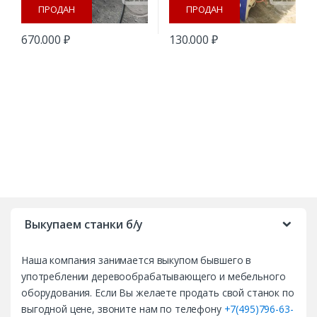
ПРОДАН
ПРОДАН
670.000
₽
130.000
₽
B
r
Выкупаем станки б/у
a
Наша компания занимается выкупом бывшего в
n
употреблении деревообрабатывающего и мебельного
d
оборудования. Если Вы желаете продать свой станок по
выгодной цене, звоните нам по телефону
+7(495)796-63-