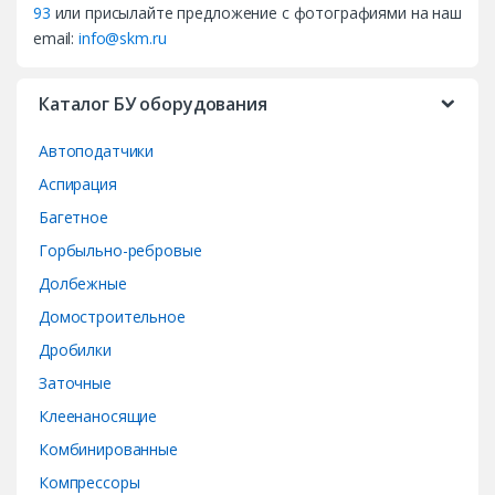
s
93
или присылайте предложение с фотографиями на наш
email:
info@skm.ru
C
a
Каталог БУ оборудования
r
Автоподатчики
o
Аспирация
Багетное
u
Горбыльно-ребровые
s
Долбежные
e
Домостроительное
Дробилки
l
Заточные
Клеенаносящие
Комбинированные
Компрессоры