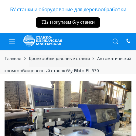
Skip
Skip
БУ станки и оборудование для деревообработки
to
to
navigation
content
Покупаем б/у станки
Главная
Кромкооблицовочные станки
Автоматический
кромкооблицовочный станок б\у Filato FL-530