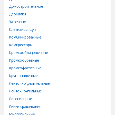
e
Домостроительное
Дробилки
l
Заточные
Клеенаносящие
Комбинированные
Компрессоры
Кромкооблицовочные
Кромкообрезные
Кромкофрезерные
Круглопалочные
Ленточно-делительные
Ленточно-пильные
Лесопильные
Линии сращивания
Многопильные