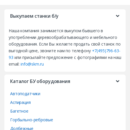
r
Выкупаем станки б/у
a
Наша компания занимается выкупом бывшего в
n
употреблении деревообрабатывающего и мебельного
d
оборудования. Если Вы желаете продать свой станок по
выгодной цене, звоните нам по телефону
+7(495)796-63-
s
93
или присылайте предложение с фотографиями на наш
email:
info@skm.ru
C
a
Каталог БУ оборудования
r
Автоподатчики
o
Аспирация
Багетное
u
Горбыльно-ребровые
s
Долбежные