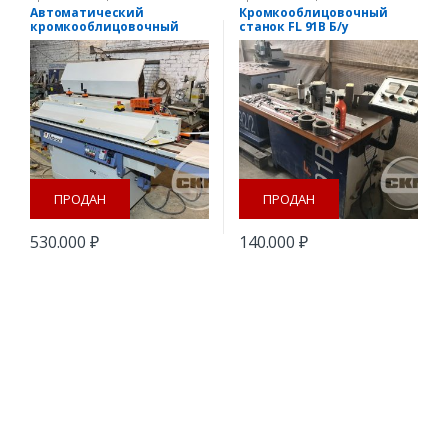
Автоматический
Кромкооблицовочный
кромкооблицовочный
станок FL 91B Б/у
станок TOP 2000 Hebrock
plus
ПРОДАН
ПРОДАН
530.000
₽
140.000
₽
B