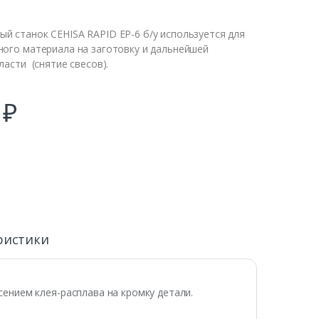
й станок CEHISA RAPID EP-6 б/у используется для
ного материала на заготовку и дальнейшей
ласти (снятие свесов).
0
₽
ристики
сением клея-расплава на кромку детали.