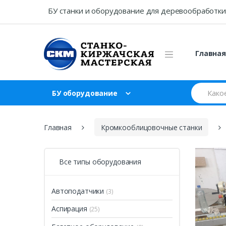
Skip
Skip
БУ станки и оборудование для деревообработки
to
to
navigation
content
Главна
Search
БУ оборудование
for:
Главная
Кромкооблицовочные станки
Все типы оборудования
Автоподатчики
(3)
Аспирация
(25)