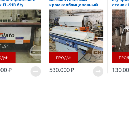
 FL-91B б/у
кромкооблицовочный
станок 
станок TOP 2000 Hebrock
Lange B
plus
ОДАН
ПРОДАН
ПРОД
000
₽
530.000
₽
130.0