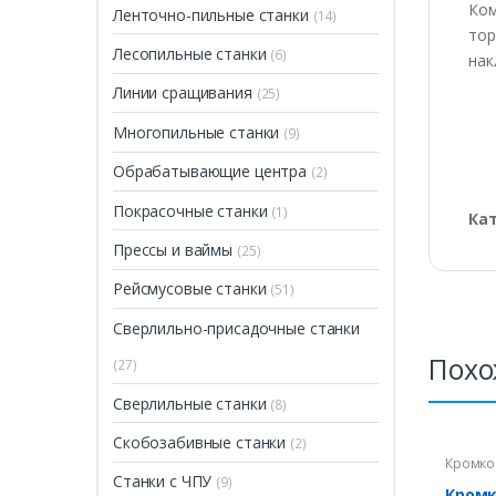
Ком
Ленточно-пильные станки
(14)
тор
Лесопильные станки
(6)
нак
Линии сращивания
(25)
Многопильные станки
(9)
Обрабатывающие центра
(2)
Покрасочные станки
(1)
Ка
Прессы и ваймы
(25)
Рейсмусовые станки
(51)
Сверлильно-присадочные станки
Похо
(27)
Сверлильные станки
(8)
Скобозабивные станки
(2)
Кромко
Станки с ЧПУ
(9)
Кром