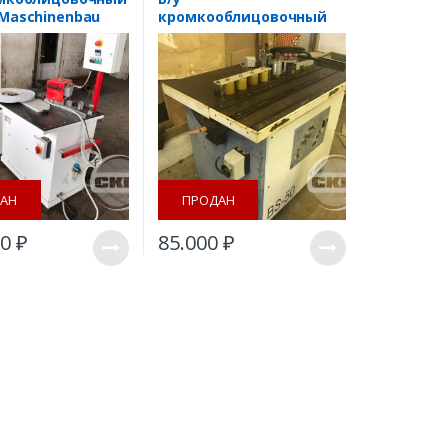
Maschinenbau
кромкооблицовочный
 56K
станок ITALMAC BS-50
АН
ПРОДАН
00
₽
85.000
₽