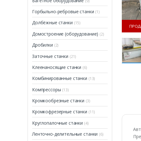
Багетное оборудование
(9)
Горбыльно-ребровые станки
(1)
Долбёжные станки
(15)
ПРОД
Домостроение (оборудование)
(2)
Дробилки
(2)
Заточные станки
(21)
Клеенаносящие станки
(6)
Комбинированные станки
(13)
ПРОДАН
Компрессоры
(13)
Кромкообрезные станки
(3)
Кромкофрезерные станки
(11)
Круглопалочные станки
(4)
Авт
Ленточно-делительные станки
(6)
Пре