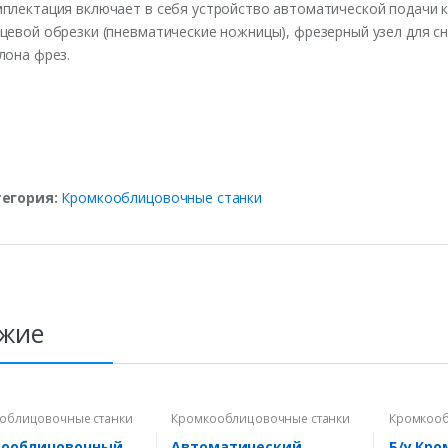
плектация включает в себя устройство автоматической подачи 
цевой обрезки (пневматические ножницы), фрезерный узел для сн
лона фрез.
тегория:
Кромкооблицовочные станки
жие
облицовочные станки
Кромкооблицовочные станки
Кромкооб
кооблицовочный
Автоматический
Б/у Кр