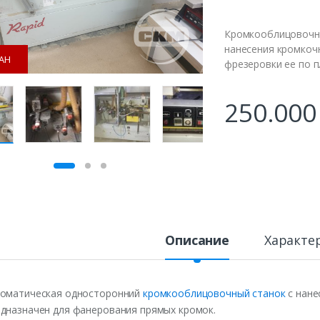
Кромкооблицовочны
нанесения кромкоч
АН
фрезеровки ее по п
250.00
Описание
Характе
оматическая односторонний
кромкооблицовочный станок
с нане
дназначен для фанерования прямых кромок.