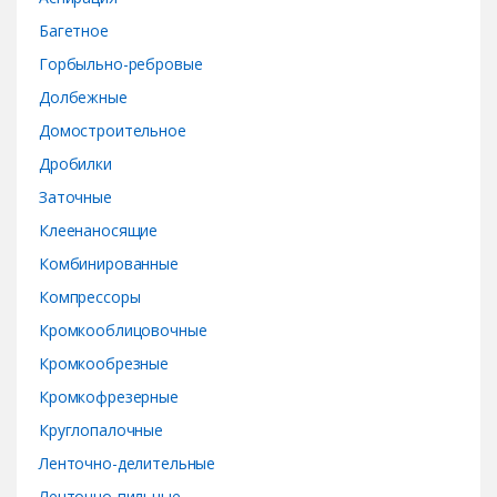
o
Багетное
u
Горбыльно-ребровые
s
Долбежные
e
Домостроительное
Дробилки
l
Заточные
Клеенаносящие
Комбинированные
Компрессоры
Кромкооблицовочные
Кромкообрезные
Кромкофрезерные
Круглопалочные
Ленточно-делительные
Ленточно-пильные