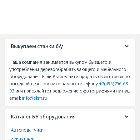
B
r
Выкупаем станки б/у
a
Наша компания занимается выкупом бывшего в
n
употреблении деревообрабатывающего и мебельного
d
оборудования. Если Вы желаете продать свой станок по
выгодной цене, звоните нам по телефону
+7(495)796-63-
s
93
или присылайте предложение с фотографиями на наш
email:
info@skm.ru
C
a
Каталог БУ оборудования
r
Автоподатчики
Аспирация