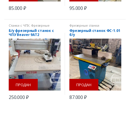
85.000
₽
95.000
₽
Станки с ЧПУ
,
Фрезерные
Фрезерные станки
станки
Б/у фрезерный станок с
Фрезерный станок ФС-1.01
ЧПУ Beaver 9AT2
б/у
ПРОДАН
ПРОДАН
250.000
₽
87.000
₽