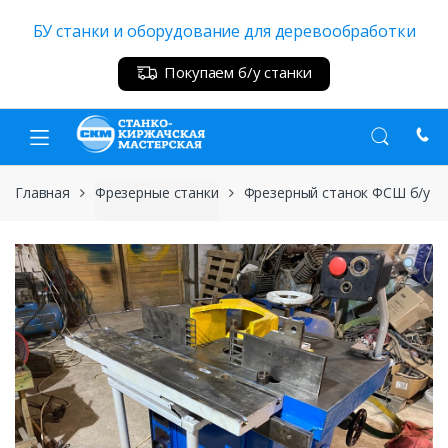
Skip
Skip
БУ станки и оборудование для деревообработки
to
to
navigation
content
Покупаем б/у станки
Главная
Фрезерные станки
Фрезерный станок ФСШ б/у