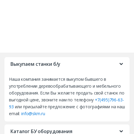
B
r
Выкупаем станки б/у
a
Наша компания занимается выкупом бывшего в
n
употреблении деревообрабатывающего и мебельного
d
оборудования. Если Вы желаете продать свой станок по
выгодной цене, звоните нам по телефону
+7(495)796-63-
s
93
или присылайте предложение с фотографиями на наш
email:
info@skm.ru
C
a
Каталог БУ оборудования