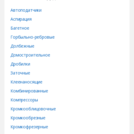
r
Автоподатчики
o
Аспирация
Багетное
u
Горбыльно-ребровые
s
Долбежные
e
Домостроительное
Дробилки
l
Заточные
Клеенаносящие
Комбинированные
Компрессоры
Кромкооблицовочные
Кромкообрезные
Кромкофрезерные