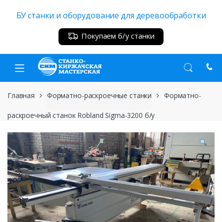
Skip
Skip
БУ станки и оборудование для деревообработки
to
to
navigation
content
Покупаем б/у станки
Главная
Форматно-раскроечные станки
Форматно-
раскроечный станок Robland Sigma-3200 б/у