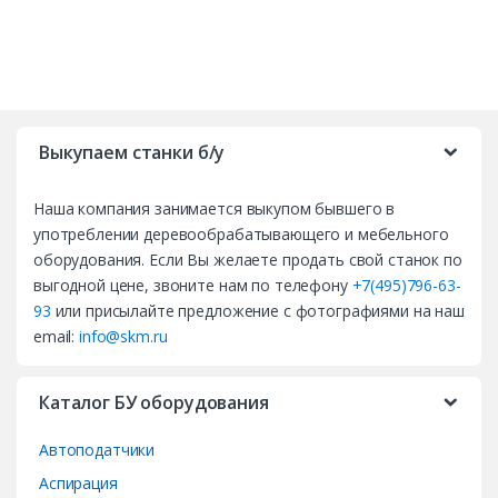
B
r
Выкупаем станки б/у
a
Наша компания занимается выкупом бывшего в
n
употреблении деревообрабатывающего и мебельного
d
оборудования. Если Вы желаете продать свой станок по
выгодной цене, звоните нам по телефону
+7(495)796-63-
s
93
или присылайте предложение с фотографиями на наш
email:
info@skm.ru
C
a
Каталог БУ оборудования
r
Автоподатчики
o
Аспирация