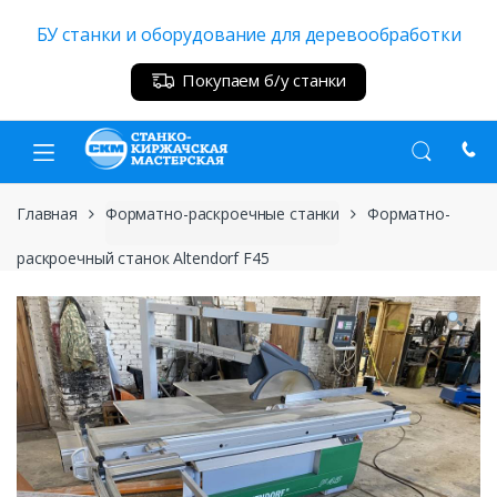
Skip
Skip
БУ станки и оборудование для деревообработки
to
to
navigation
content
Покупаем б/у станки
Главная
Форматно-раскроечные станки
Форматно-
раскроечный станок Altendorf F45