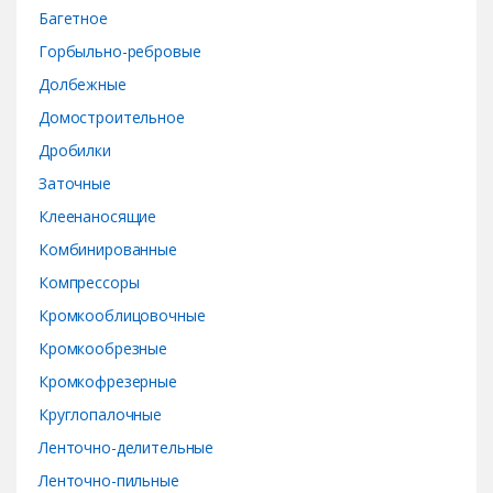
Багетное
u
Горбыльно-ребровые
s
Долбежные
e
Домостроительное
Дробилки
l
Заточные
Клеенаносящие
Комбинированные
Компрессоры
Кромкооблицовочные
Кромкообрезные
Кромкофрезерные
Круглопалочные
Ленточно-делительные
Ленточно-пильные