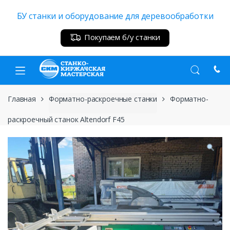
Skip
Skip
БУ станки и оборудование для деревообработки
to
to
navigation
content
Покупаем б/у станки
Главная
Форматно-раскроечные станки
Форматно-
раскроечный станок Altendorf F45