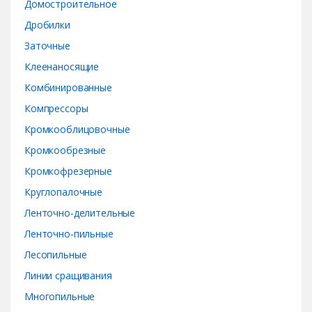
e
Домостроительное
Дробилки
l
Заточные
Клеенаносящие
Комбинированные
Компрессоры
Кромкооблицовочные
Кромкообрезные
Кромкофрезерные
Круглопалочные
Ленточно-делительные
Ленточно-пильные
Лесопильные
Линии сращивания
Многопильные