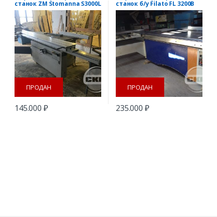
станок ZM Stomanna S3000L
станок б/у Filato FL 3200B
б/у
ПРОДАН
ПРОДАН
145.000
₽
235.000
₽
B