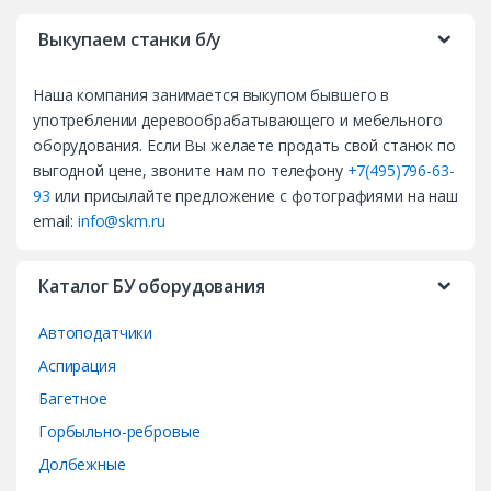
r
Выкупаем станки б/у
a
Наша компания занимается выкупом бывшего в
n
употреблении деревообрабатывающего и мебельного
d
оборудования. Если Вы желаете продать свой станок по
выгодной цене, звоните нам по телефону
+7(495)796-63-
s
93
или присылайте предложение с фотографиями на наш
email:
info@skm.ru
C
a
Каталог БУ оборудования
r
Автоподатчики
o
Аспирация
Багетное
u
Горбыльно-ребровые
s
Долбежные