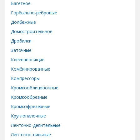
Багетное
u
Горбыльно-ребровые
s
Долбежные
e
Домостроительное
Дробилки
l
Заточные
Клеенаносящие
Комбинированные
Компрессоры
Кромкооблицовочные
Кромкообрезные
Кромкофрезерные
Круглопалочные
Ленточно-делительные
Ленточно-пильные