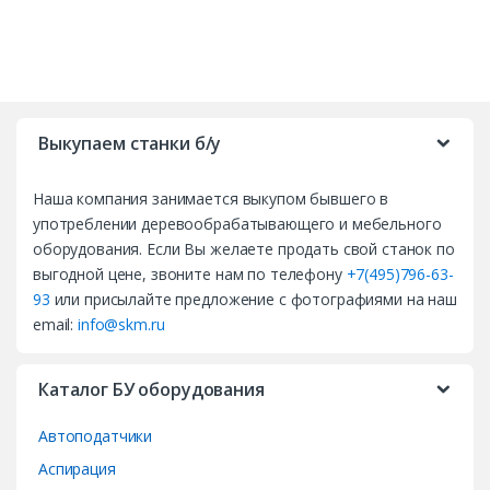
B
r
Выкупаем станки б/у
a
Наша компания занимается выкупом бывшего в
n
употреблении деревообрабатывающего и мебельного
d
оборудования. Если Вы желаете продать свой станок по
выгодной цене, звоните нам по телефону
+7(495)796-63-
s
93
или присылайте предложение с фотографиями на наш
email:
info@skm.ru
C
a
Каталог БУ оборудования
r
Автоподатчики
o
Аспирация