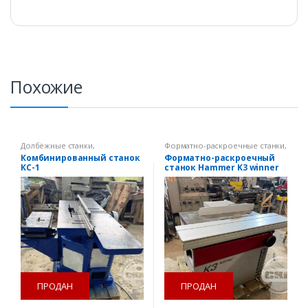
Похожие
Долбёжные станки
,
Форматно-раскроечные станки
,
Комбинированные станки
,
Циркулярные пилы
Комбинированный станок
Форматно-раскроечный
Фуговальные станки
,
КС-1
станок Hammer K3 winner
Циркулярные пилы
б/у
ПРОДАН
ПРОДАН