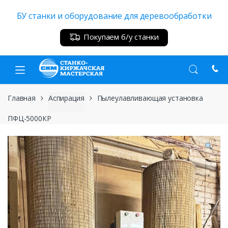
Skip
Skip
БУ станки и оборудование для деревообработки
to
to
navigation
content
Покупаем б/у станки
Главная
Аспирация
Пылеулавливающая установка
ПФЦ-5000КР