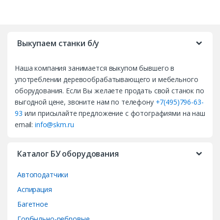
B
r
Выкупаем станки б/у
a
Наша компания занимается выкупом бывшего в
n
употреблении деревообрабатывающего и мебельного
d
оборудования. Если Вы желаете продать свой станок по
выгодной цене, звоните нам по телефону
+7(495)796-63-
s
93
или присылайте предложение с фотографиями на наш
email:
info@skm.ru
C
a
Каталог БУ оборудования
r
Автоподатчики
o
Аспирация
Багетное
u
Горбыльно-ребровые