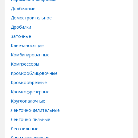
s
Долбежные
e
Домостроительное
Дробилки
l
Заточные
Клеенаносящие
Комбинированные
Компрессоры
Кромкооблицовочные
Кромкообрезные
Кромкофрезерные
Круглопалочные
Ленточно-делительные
Ленточно-пильные
Лесопильные
Линии сращивания