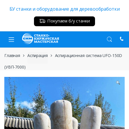
Skip
Skip
БУ станки и оборудование для деревообработки
to
to
navigation
content
Покупаем б/у станки
Главная
Аспирация
Аспирационная система UFO-150D
(УВП-7000)