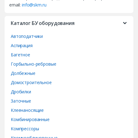
email:
info@skm.ru
C
a
Каталог БУ оборудования
r
Автоподатчики
o
Аспирация
Багетное
u
Горбыльно-ребровые
s
Долбежные
e
Домостроительное
Дробилки
l
Заточные
Клеенаносящие
Комбинированные
Компрессоры
Кромкооблицовочные