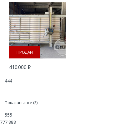
Paoloni SV 420 б/у
ПРОДАН
410.000
₽
444
Сортировка:
Показаны все (3)
самые
недавние
555
777 888