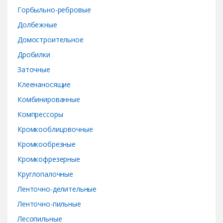
u
Горбыльно-ребровые
s
Долбежные
e
Домостроительное
Дробилки
l
Заточные
Клеенаносящие
Комбинированные
Компрессоры
Кромкооблицовочные
Кромкообрезные
Кромкофрезерные
Круглопалочные
Ленточно-делительные
Ленточно-пильные
Лесопильные