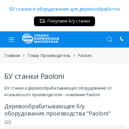
Skip
Skip
БУ станки и оборудование для деревообработки
to
to
navigation
content
Покупаем б/у станки
Главная
Товар Производитель
Paoloni
БУ станки Paoloni
БУ станки и деревообрабатывающее оборудование от
итальянского производителя – компании Paoloni
Деревообрабатывающее б/у
оборудование производства "Paoloni"
222