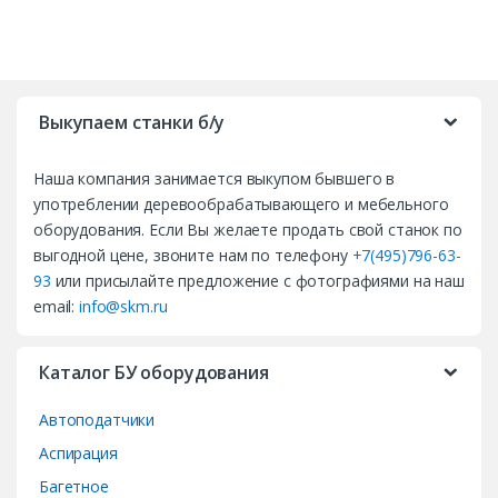
B
r
Выкупаем станки б/у
a
Наша компания занимается выкупом бывшего в
n
употреблении деревообрабатывающего и мебельного
d
оборудования. Если Вы желаете продать свой станок по
выгодной цене, звоните нам по телефону
+7(495)796-63-
s
93
или присылайте предложение с фотографиями на наш
email:
info@skm.ru
C
a
Каталог БУ оборудования
r
Автоподатчики
o
Аспирация
Багетное