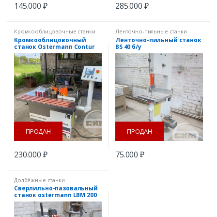
145.000
₽
285.000
₽
Кромкооблицовочные станки
Ленточно-пильные станки
Кромкооблицовочный
Ленточно-пильный станок
станок Ostermann Contur
BS 40 б/у
б/у
ПРОДАН
ПРОДАН
230.000
₽
75.000
₽
Долбёжные станки
Сверлильно-пазовальный
станок ostermann LBM 200
Б/у