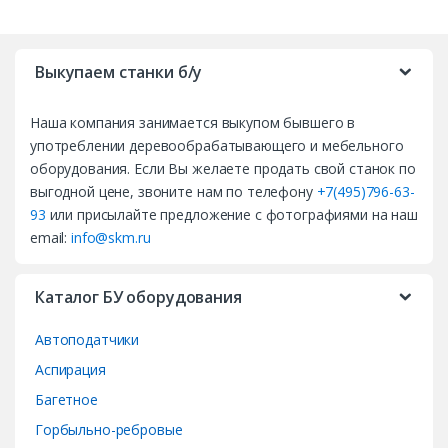
B
r
Выкупаем станки б/у
a
Наша компания занимается выкупом бывшего в
n
употреблении деревообрабатывающего и мебельного
d
оборудования. Если Вы желаете продать свой станок по
выгодной цене, звоните нам по телефону
+7(495)796-63-
s
93
или присылайте предложение с фотографиями на наш
email:
info@skm.ru
C
a
Каталог БУ оборудования
r
Автоподатчики
o
Аспирация
Багетное
u
Горбыльно-ребровые