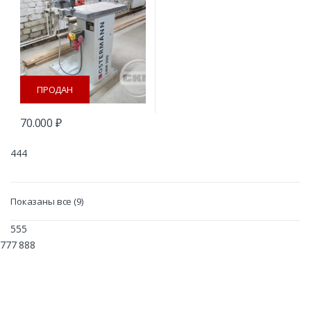
ПРОДАН
70.000
₽
444
Сортировка:
Показаны все (9)
самые
недавние
555
777 888