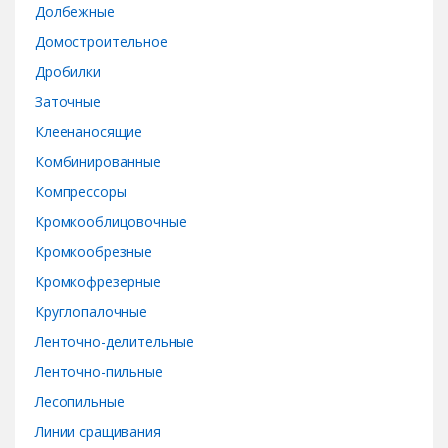
s
Долбежные
e
Домостроительное
Дробилки
l
Заточные
Клеенаносящие
Комбинированные
Компрессоры
Кромкооблицовочные
Кромкообрезные
Кромкофрезерные
Круглопалочные
Ленточно-делительные
Ленточно-пильные
Лесопильные
Линии сращивания