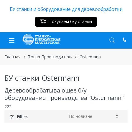
Skip
Skip
БУ станки и оборудование для деревообработки
to
to
navigation
content
Покупаем б/у станки
Главная
Товар Производитель
Ostermann
БУ станки Ostermann
Деревообрабатывающее б/у
оборудование производства "Ostermann"
222
Filters