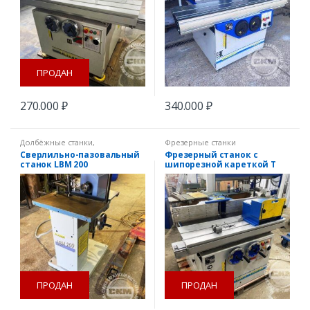
ПРОДАН
270.000
₽
340.000
₽
Долбёжные станки
,
Фрезерные станки
Сверлильные станки
Сверлильно-пазовальный
Фрезерный станок с
станок LBM 200
шипорезной кареткой T
1000S
ПРОДАН
ПРОДАН