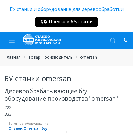
Skip
Skip
БУ станки и оборудование для деревообработки
to
to
navigation
content
Покупаем б/у станки
Главная
Товар Производитель
omersan
БУ станки omersan
Деревообрабатывающее б/у
оборудование производства "omersan"
222
333
Багетное оборудование
Станок Omersan б/у