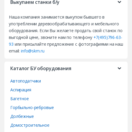
Выкупаем станки б/у
a
Наша компания занимается выкупом бывшего в
n
употреблении деревообрабатывающего и мебельного
d
оборудования. Если Вы желаете продать свой станок по
выгодной цене, звоните нам по телефону
+7(495)796-63-
s
93
или присылайте предложение с фотографиями на наш
email:
info@skm.ru
C
a
Каталог БУ оборудования
r
Автоподатчики
o
Аспирация
Багетное
u
Горбыльно-ребровые
s
Долбежные
e
Домостроительное