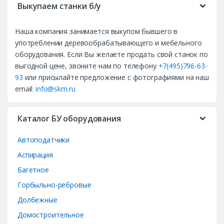
Выкупаем станки б/у
a
Наша компания занимается выкупом бывшего в
n
употреблении деревообрабатывающего и мебельного
d
оборудования. Если Вы желаете продать свой станок по
выгодной цене, звоните нам по телефону
+7(495)796-63-
s
93
или присылайте предложение с фотографиями на наш
email:
info@skm.ru
C
a
Каталог БУ оборудования
r
Автоподатчики
o
Аспирация
Багетное
u
Горбыльно-ребровые
s
Долбежные
e
Домостроительное