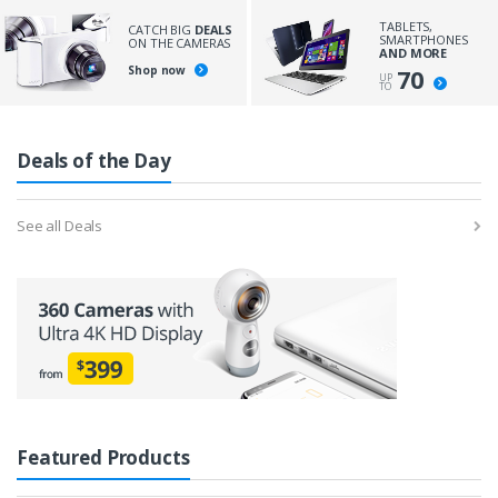
TABLETS,
CATCH BIG
DEALS
SMARTPHONES
ON THE CAMERAS
AND MORE
Shop now
70
UP
TO
Deals of the Day
See all Deals
Featured Products